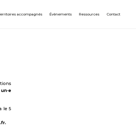
Territoires accompagnés
Évènements
Ressources
Contact
tions
:
un
·
e
 le 5
.fr
.